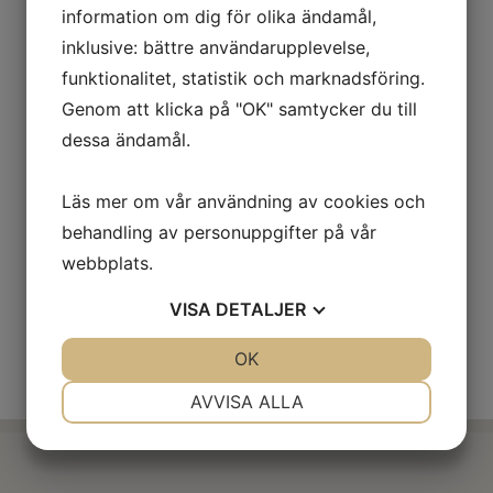
Referenser
information om dig för olika ändamål,
inklusive: bättre användarupplevelse,
funktionalitet, statistik och marknadsföring.
Genom att klicka på "OK" samtycker du till
Vi håller på att samla ihop bilder från våra fina
dessa ändamål.
arbeten och kontrollera med våra kunder att vi
får använda dessa bilder som referensobjekt.
Läs mer om vår användning av cookies och
behandling av personuppgifter på vår
webbplats.
VISA
DETALJER
JA
NEJ
OK
JA
NEJ
NÖDVÄNDIG
INSTÄLLNINGAR
AVVISA ALLA
JA
NEJ
JA
NEJ
MARKNADSFÖRING
STATISTIK