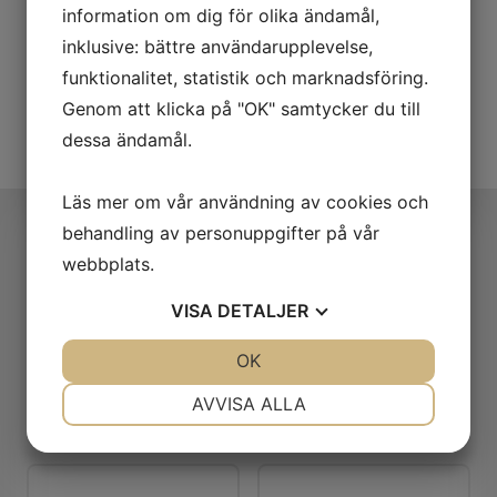
AB Kurt Lundström Målerifirma är medlem i
information om dig för olika ändamål,
Måleriföretagen och följer deras etiska
inklusive: bättre användarupplevelse,
riktlinje.
funktionalitet, statistik och marknadsföring.
Genom att klicka på "OK" samtycker du till
Läs om våra tjänster
dessa ändamål.
Läs mer om vår användning av cookies och
Våra samarbetspartners
behandling av personuppgifter på vår
webbplats.
VISA
DETALJER
JA
NEJ
OK
JA
NEJ
NÖDVÄNDIG
INSTÄLLNINGAR
AVVISA ALLA
JA
NEJ
JA
NEJ
MARKNADSFÖRING
STATISTIK