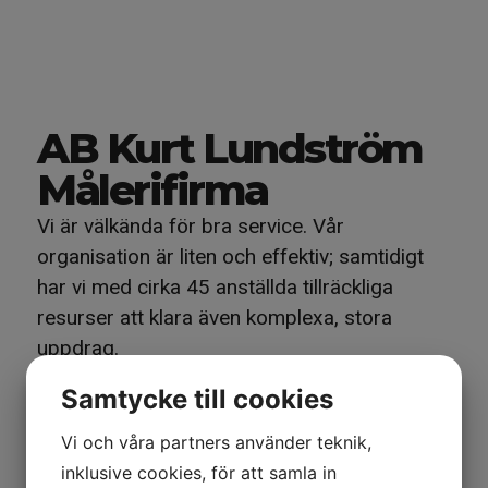
AB Kurt Lundström
Målerifirma
Vi är välkända för bra service. Vår
organisation är liten och effektiv; samtidigt
har vi med cirka 45 anställda tillräckliga
resurser att klara även komplexa, stora
uppdrag.
Vi är den äldsta målerifirman i nordvästra
Samtycke till cookies
Skåne. Vi är ett familjeföretag som startades
Vi och våra partners använder teknik,
av Kurt Lundström 1972.
inklusive cookies, för att samla in